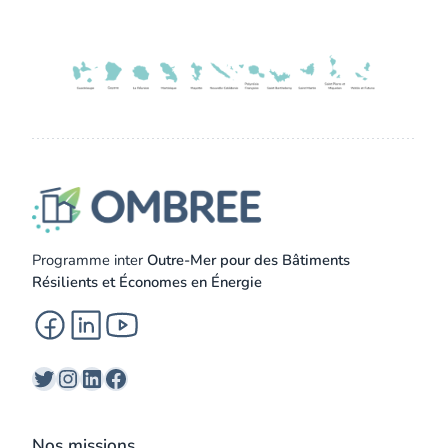
Programme inter
Outre-Mer pour des Bâtiments
Bâtiments Outremer
Résilients et Économes en Énergie
Des solutions ultramarines pour des bâtiments résilie
Twitter
Instagram
LinkedIn
Facebook
Nos missions