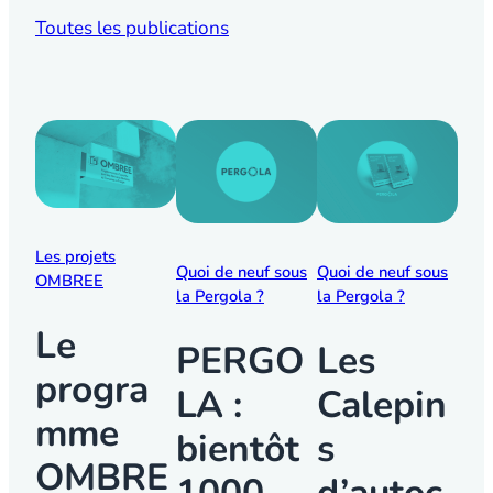
Toutes les publications
Les projets
Quoi de neuf sous
Quoi de neuf sous
OMBREE
la Pergola ?
la Pergola ?
Le
PERGO
Les
progra
LA :
Calepin
mme
bientôt
s
OMBRE
1000
d’autoc