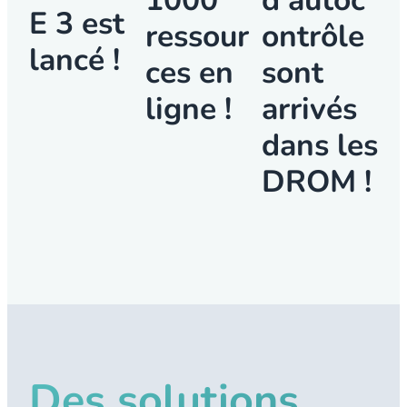
E 3 est
ressour
ontrôle
lancé !
ces en
sont
ligne !
arrivés
dans les
DROM !
Des solutions