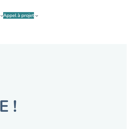
Appel à projet
E !