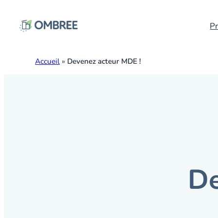
Pr
Bâtiments Outremer
Accueil
»
Devenez acteur MDE !
Des solutions ultramarines pour des bâtiments 
De