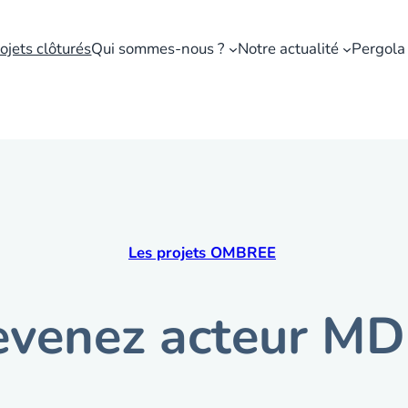
ojets clôturés
Qui sommes-nous ?
Notre actualité
Pergola
résilients et économes en énergie
Les projets OMBREE
venez acteur MD